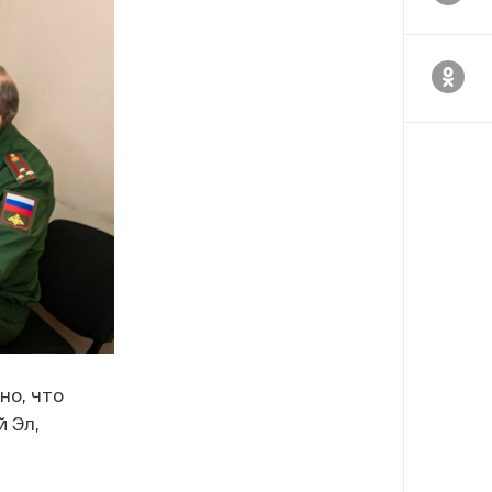
но, что
 Эл,