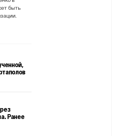
жет быть
изации.
ученной,
артаполов
ерез
а. Ранее