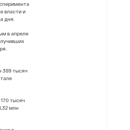
ксперимента
е власти и
а дня.
ым в апреле
получивших
ря.
н 389 тысяч
ртале
 170 тысяч
1,32 млн
енко в