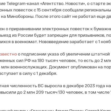
е Telegram-канал «Агентство. Новости», о старте э
онных повесток с 15 сентября сообщали региональны
 на Минобороны. После этого сайт не работал еще дв
он о приравнивании электронных повесток к бумажн
 выезд из России будет запрещен для призывников, 
шихся в военкомат. Нововведение заработает с 1 нояб
известно
о подписании указа об увеличении штатной
енных сил РФ на 180 тысяч человек, то есть до 2 мл
,5 млн военнослужащих. Документ опубликован на по
вступает в силу с 1 декабря.
ная численность ВС выросла в декабре 2023 года на
овысили до 2 млн 209 тысяч 130 человек, в том числе 
тной группы «Гражданин.Армия.Право» Сергей Крив