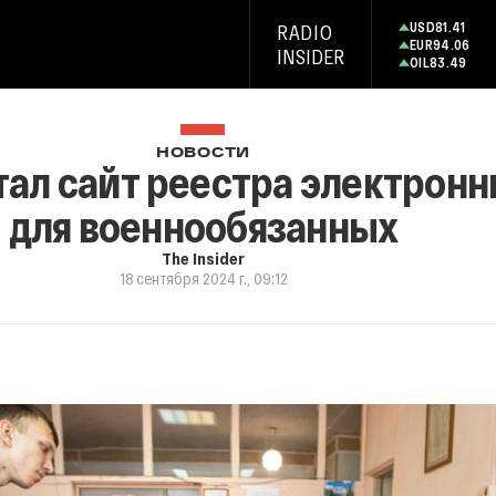
USD
81.41
RADIO
EUR
94.06
INSIDER
OIL
83.49
НОВОСТИ
тал сайт реестра электронн
для военнообязанных
The Insider
18 сентября 2024 г., 09:12