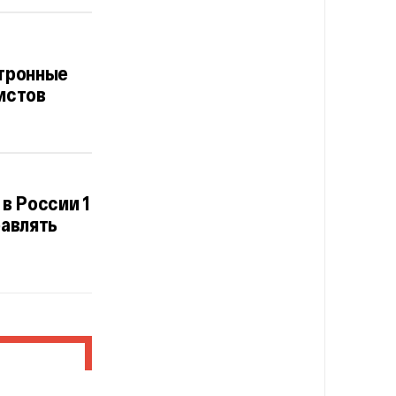
ктронные
истов
в России 1
равлять