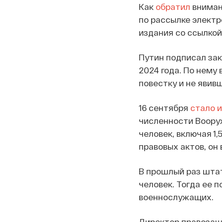
Как
обратил
внимани
по рассылке электр
издания со ссылкой
Путин подписал зак
2024 года. По нему
повестку и не явив
16 сентября
стало 
численности Вооруж
человек, включая 1
правовых актов, он 
В прошлый раз штат
человек. Тогда ее п
военнослужащих.
Директор правозащи