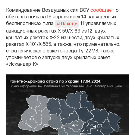
Командование Воздушных сил ВСУ
сообщает
о
сбитых в ночь на 19 апреля всех 14 запущенных
беспилотниках типа
, 11 управляемых
«Шахед»
авиационных ракетах Х-59/Х-69 из 12, двух
крылатых ракетах Х-22 из шести, двух крылатых
ракетах Х-101/Х-555, а также, что примечательно,
стратегического ракетоносца Ту-22М3. Также
упоминается о запуске двух крылатых ракет
«Искандер-К»