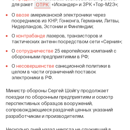
для ракет
«Искандер» и ЗРК «Тор-М2Э»;
ОТРК
О
ввозе
американской электроники через
посредников из КНР, Гонконга, Германии, Литвы,
Нидерландов, Эстонии и Финляндии;
О
контрабанде
лазеров, транзисторов и
тактических антенн посредством сети «Серния»;
О
сотрудничестве
25 европейских компаний с
оборонными предприятиями в РФ;
О
несовершенстве
санкционной политики в
целом в части ограничений поставок
электроники в РФ.
Министр обороны Сергей Шойгу продолжает
поездки по оборонным предприятиям и осмотр
перспективных образцов вооружений,
сопровождающиеся раздачей ценных указаний
разработчикам и производителям.
Несколько дней назад никогда не служивший в