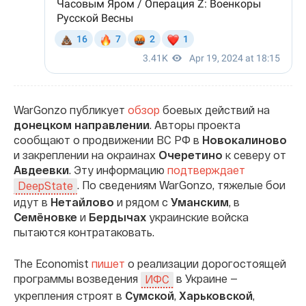
WarGonzo публикует
обзор
боевых действий на
донецком направлении
. Авторы проекта
сообщают о продвижении ВС РФ в
Новокалиново
и закреплении на окраинах
Очеретино
к северу от
Авдеевки
. Эту информацию
подтверждает
. По сведениям WarGonzo, тяжелые бои
DeepState
идут в
Нетайлово
и рядом с
Уманским
, в
Семёновке
и
Бердычах
украинские войска
пытаются контратаковать.
The Economist
пишет
о реализации дорогостоящей
программы возведения
в Украине —
ИФС
укрепления строят в
Сумской
,
Харьковской
,