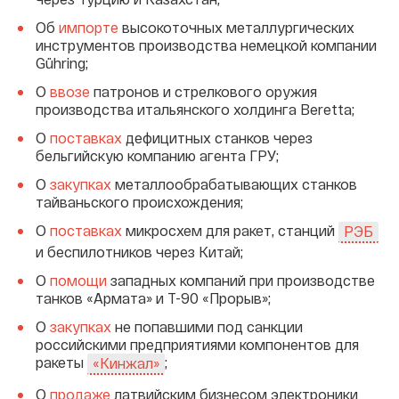
Об
импорте
высокоточных металлургических
инструментов производства немецкой компании
Gühring;
О
ввозе
патронов и стрелкового оружия
производства итальянского холдинга Beretta;
О
поставках
дефицитных станков через
бельгийскую компанию агента ГРУ;
О
закупках
металлообрабатывающих станков
тайваньского происхождения;
О
поставках
микросхем для ракет, станций
РЭБ
и беспилотников через Китай;
О
помощи
западных компаний при производстве
танков «Армата» и Т-90 «Прорыв»;
О
закупках
не попавшими под санкции
российскими предприятиями компонентов для
ракеты
;
«Кинжал»
О
продаже
латвийским бизнесом электроники