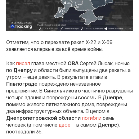
Отметим, что о перехвате ракет Х-22 и Х-69
заявляется впервые за всё время войны.
Как
писал
глава местной
ОВА
Сергей Лысак, ночью
по
Днепру
и области были выпущены две ракеты, а
утром — еще девять. В результате атаки в
Павлограде
повреждено неназванное
предприятие. В
Синельниково
частично разрушены
четыре здания и повреждены восемь. В
Днепре
,
помимо жилого пятиэтажного дома, повреждены
два инфраструктурных объекта. В целом в
Днепропетровской области
погибли
семь
человек (в том числе
двое
— в самом
Днепре
),
пострадали 35.