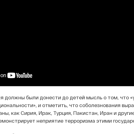
ля должны были донести до детей мысль о том, что «
иональности», и отметить, что соболезнования выра
ы, как Сирия, Ирак, Турция, Пакистан, Иран и другие
демонстрирует неприятие терроризма этими государ