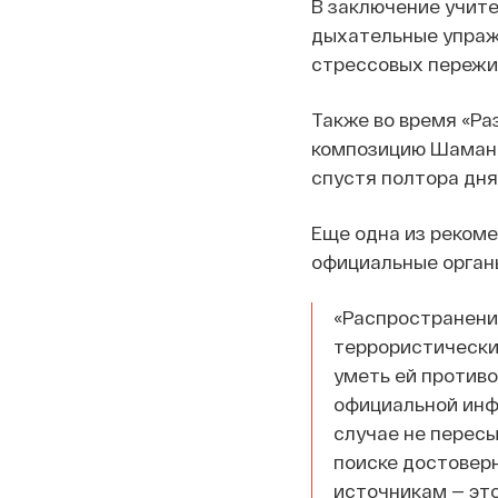
В заключение учит
дыхательные упраж
стрессовых пережив
Также во время «Ра
композицию Шамана 
спустя полтора дня
Еще одна из рекоме
официальные органы
«Распространени
террористических
уметь ей противо
официальной инфо
случае не пересы
поиске достовер
источникам — эт