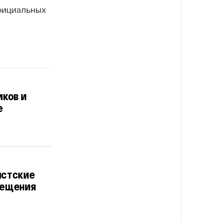
фициальных
иков и
е
истские
сещения