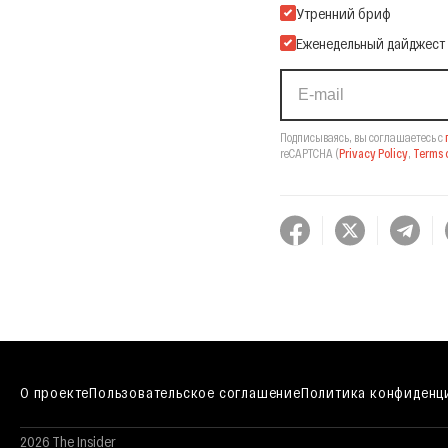
Подпишитесь на нашу Ema
Утренний бриф
Еженедельный дайджест
Подписываясь, вы соглашаетесь с
reCAPTCHA
(
Privacy Policy
,
Terms o
О проекте
Пользовательское соглашение
Политика конфиденц
2026 The Insider