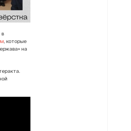
 в
ам
, которые
держава» на
теракта.
ной