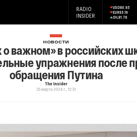
USD
80.93
RADIO
EUR
93.19
INSIDER
OIL
81.78
НОВОСТИ
х о важном» в российских ш
ельные упражнения после 
обращения Путина
The Insider
25 марта 2024 г., 12:31