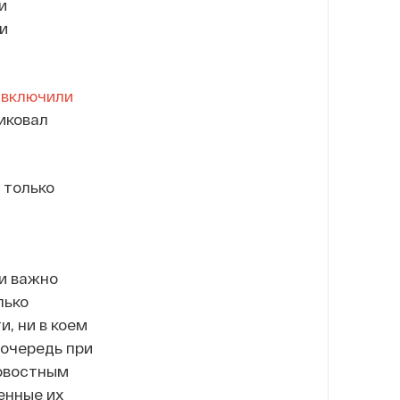
и
и
х
включили
иковал
 только
 и важно
лько
, ни в коем
 очередь при
овостным
енные их