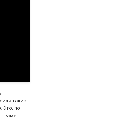
у
зили такие
. Это, по
ствами.