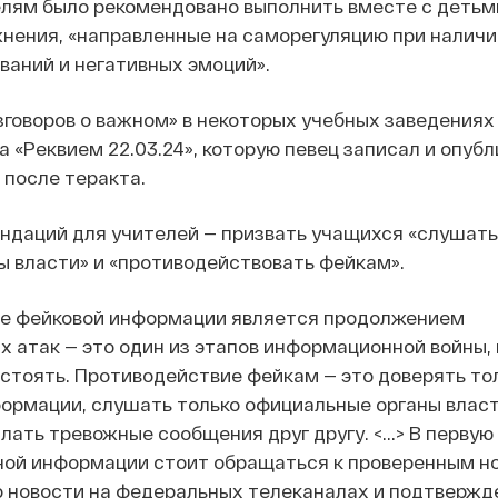
елям было рекомендовано выполнить вместе с детьм
нения, «направленные на саморегуляцию при наличи
аний и негативных эмоций».
зговоров о важном» в некоторых учебных заведения
«Реквием 22.03.24», которую певец записал и опубл
 после теракта.
ндаций для учителей — призвать учащихся «слушать
 власти» и «противодействовать фейкам».
е фейковой информации является продолжением
 атак — это один из этапов информационной войны,
стоять. Противодействие фейкам — это доверять то
рмации, слушать только официальные органы власти
лать тревожные сообщения друг другу. <...> В первую
ной информации стоит обращаться к проверенным н
о новости на федеральных телеканалах и подтвержд