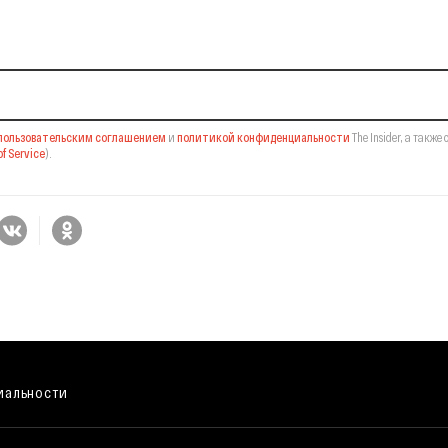
il-рассылку
пользовательским соглашением
и
политикой конфиденциальности
The Insider,
а также 
f Service
).
иальности