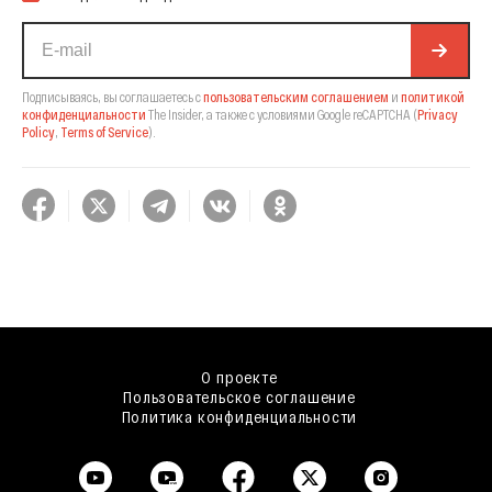
Подписываясь, вы соглашаетесь с
пользовательским соглашением
и
политикой
конфиденциальности
The Insider,
а также с условиями Google reCAPTCHA
(
Privacy
Policy
,
Terms of Service
).
О проекте
Пользовательское соглашение
Политика конфиденциальности