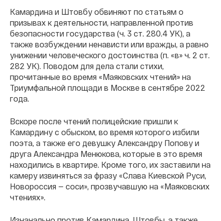
Камардина и Штовбу обвиняют по статьям о
призывах к деятельности, направленной против
безопасности государства (ч. 3 ст. 280.4 УК), а
также возбуждении ненависти или вражды, а равно
унижении человеческого достоинства (п. «в» ч. 2 ст.
282 УК). Поводом для дела стали стихи,
прочитанные во время «Маяковских чтений» на
Триумфальной площади в Москве в сентябре 2022
года.
Вскоре после чтений полицейские пришли к
Камардину с обыском, во время которого избили
поэта, а также его девушку Александру Попову и
друга Александра Менюкова, которые в это время
находились в квартире. Кроме того, их заставили на
камеру извиняться за фразу «Слава Киевской Руси,
Новороссия — соси», прозвучавшую на «Маяковских
чтениях».
Изначально против Камардина, Штовбы, а также