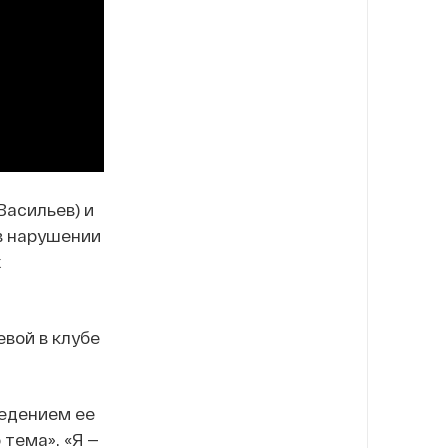
Васильев) и
в нарушении
х
вой в клубе
едением ее
 тема». «Я —