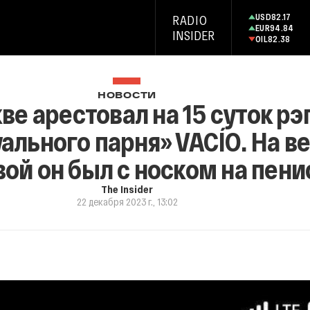
USD
82.17
RADIO
EUR
94.84
INSIDER
OIL
82.38
НОВОСТИ
ве арестовал на 15 суток рэ
ального парня» VACÍO. На в
ой он был с носком на пени
The Insider
22 декабря 2023 г., 13:02