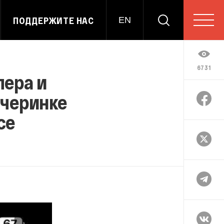
ПОДДЕРЖИТЕ НАС
EN
6731
пера и
ечеринке
се