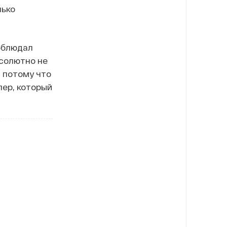
лько
соблюдал
бсолютно не
, потому что
пер, который