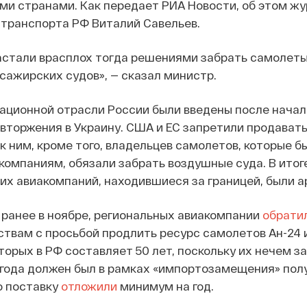
ми странами. Как передает РИА Новости, об этом ж
транспорта РФ Виталий Савельев.
астали врасплох тогда решениями забрать самолеты
сажирских судов», — сказал министр.
ационной отрасли России были введены после начал
торжения в Украину. США и ЕС запретили продавать
к ним, кроме того, владельцев самолетов, которые б
компаниям, обязали забрать воздушные суда. В итог
х авиакомпаний, находившиеся за границей, были а
 ранее в ноябре, региональных авиакомпании
обрати
вам с просьбой продлить ресурс самолетов Ан-24 и
торых в РФ составляет 50 лет, поскольку их нечем з
 года должен был в рамках «импортозамещения» пол
о поставку
отложили
минимум на год.