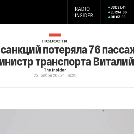
USD
81.41
RADIO
EUR
94.06
INSIDER
OIL
83.08
НОВОСТИ
а санкций потеряла 76 пасс
инистр транспорта Виталий
The Insider
25 ноября 2023 г., 09:28