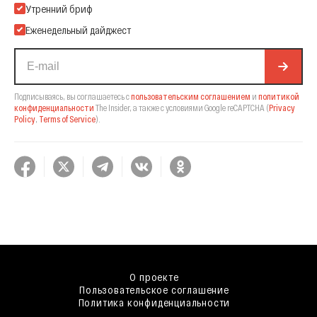
Подпишитесь на нашу Email-рассылку
Утренний бриф
Еженедельный дайджест
Подписываясь, вы соглашаетесь с
пользовательским соглашением
и
политикой
конфиденциальности
The Insider,
а также с условиями Google reCAPTCHA
(
Privacy
Policy
,
Terms of Service
).
О проекте
Пользовательское соглашение
Политика конфиденциальности