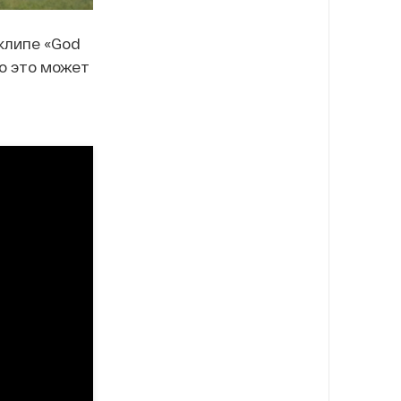
клипе «God
то это может