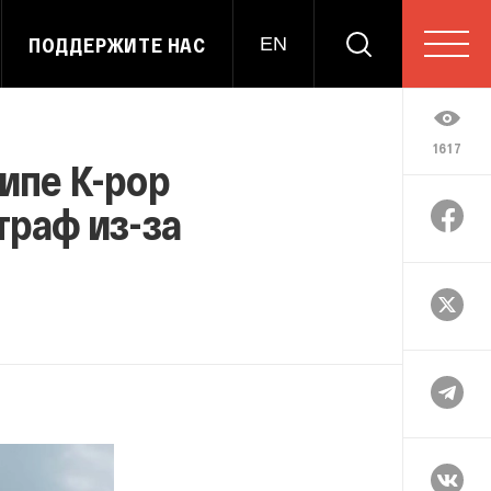
ПОДДЕРЖИТЕ НАС
EN
1617
липе K-pop
траф из-за