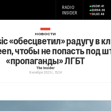
USD
81.41
RADIO
EUR
94.06
INSIDER
OIL
83.48
НОВОСТИ
ic «обесцветил» радугу в к
en, чтобы не попасть под ш
«пропаганды» ЛГБТ
The Insider
8 ноября 2023 г., 15:24