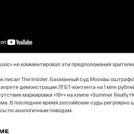
sic» не комментировал эти предположения зрителе
как писал The Insider, Басманный суд Москвы оштраф
 запрете демонстрации ЛГБТ-контента на 1 млн рубле
утствия маркировки «18+» на клипе «Summer Really H
ьма. В последнее время российские суды регулярно
сы по аналогичным поводам.
ЕМЕ