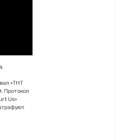
й.
овал «ТНТ
й. Протокол
urt Us»
 штрафуют