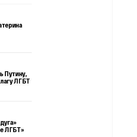
катерина
ь Путину,
флагу ЛГБТ
дуга»
де ЛГБТ»