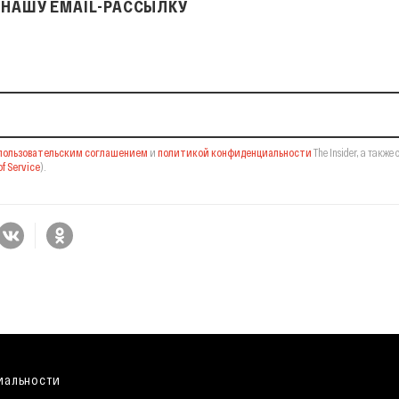
НАШУ EMAIL-РАССЫЛКУ
il-рассылку
пользовательским соглашением
и
политикой конфиденциальности
The Insider,
а также 
f Service
).
иальности