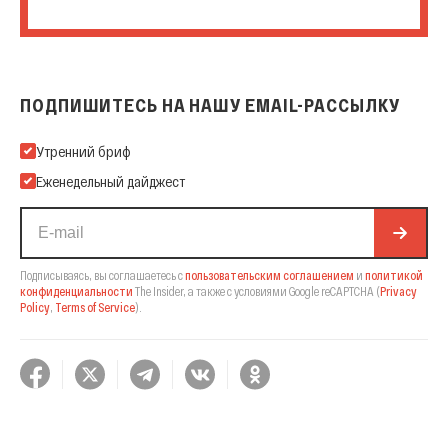
ПОДПИШИТЕСЬ НА НАШУ EMAIL-РАССЫЛКУ
Подпишитесь на нашу Email-рассылку
Утренний бриф
Еженедельный дайджест
Подписываясь, вы соглашаетесь с
пользовательским соглашением
и
политикой
конфиденциальности
The Insider,
а также с условиями Google reCAPTCHA
(
Privacy
Policy
,
Terms of Service
).