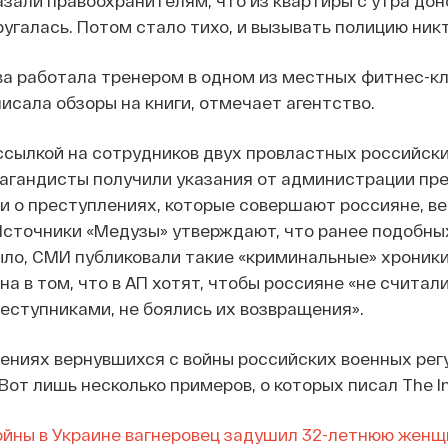
зали правоохранителям, что из квартиры с утра до
ругалась. Потом стало тихо, и вызывать полицию никт
а работала тренером в одном из местных фитнес-кл
писала обзоры на книги, отмечает агентство.
ссылкой на сотрудников двух провластных российск
пагандисты получили указания от администрации пр
и о преступлениях, которые совершают россияне, в
 Источники «Медузы» утверждают, что ранее подобны
ло, СМИ публиковали такие «криминальные» хроники
а в том, что в АП хотят, чтобы россияне «не считал
ступниками, не боялись их возвращения».
ениях вернувшихся с войны российских военных рег
от лишь несколько примеров, о которых писал The In
ойны в Украине вагнеровец задушил 32-летнюю женщи