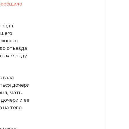
сообщило
орода
дшего
сколько
 до отъезда
кта» между
естала
иться дочери
рыл, мать
 дочери и ее
о на теле