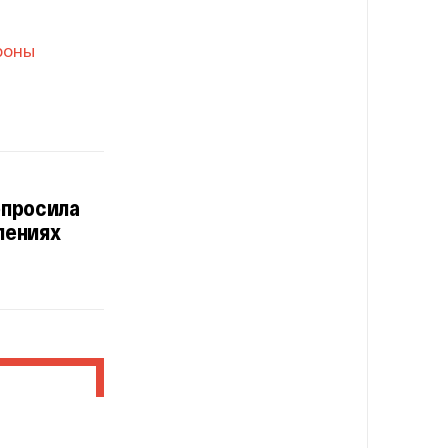
роны
опросила
лениях