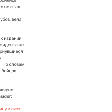
носились
о не стал.
убов, вела
их изданий
езидента не
ернувшиеся
х
. По словам
и бойцов
улярно
sider:
ну и сжег