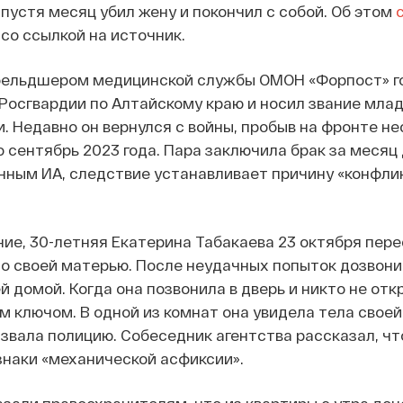
спустя месяц убил жену и покончил с собой. Об этом
 со ссылкой на источник.
фельдшером медицинской службы ОМОН «Форпост» г
Росгвардии по Алтайскому краю и носил звание мла
. Недавно он вернулся с войны, пробыв на фронте не
о сентябрь 2023 года. Пара заключила брак за месяц
нным ИА, следствие устанавливает причину «конфли
ие, 30-летняя Екатерина Табакаева 23 октября пер
со своей матерью. После неудачных попыток дозвон
й домой. Когда она позвонила в дверь и никто не отк
м ключом. В одной из комнат она увидела тела своей
ызвала полицию. Собеседник агентства рассказал, чт
наки «механической асфиксии».