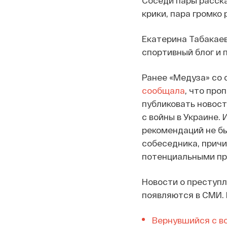
Соседи пары расска
крики, пара громко 
Екатерина Табакаев
спортивный блог и 
Ранее «Медуза» со 
сообщала
, что про
публиковать новост
с войны в Украине.
рекомендаций не бы
собеседника, причин
потенциальными пре
Новости о преступл
появляются в СМИ. В
Вернувшийся с в