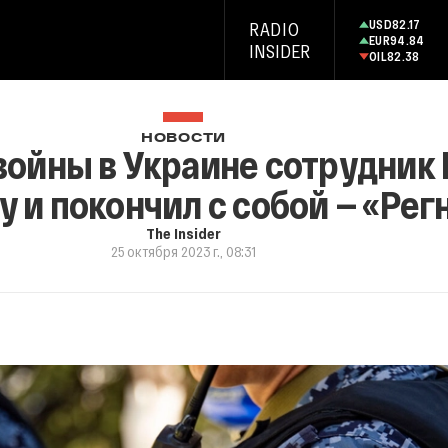
USD
82.17
RADIO
EUR
94.84
INSIDER
OIL
82.38
НОВОСТИ
войны в Украине сотрудник
у и покончил с собой — «Рег
The Insider
25 октября 2023 г., 08:31