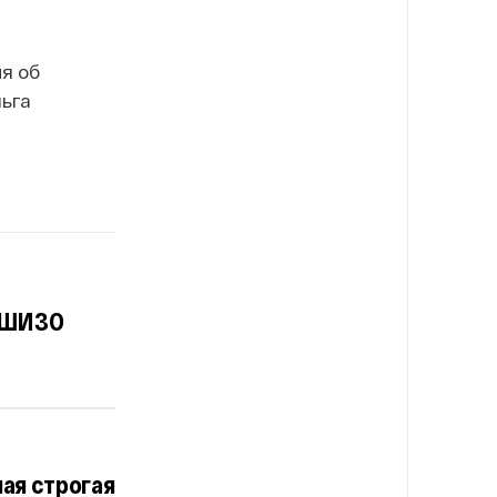
я об
льга
в ШИЗО
мая строгая