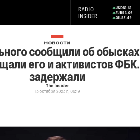
USD
81.41
RADIO
EUR
94.06
INSIDER
OIL
83.49
НОВОСТИ
ного сообщили об обысках 
щали его и активистов ФБК
задержали
The Insider
13 октября 2023 г., 06:19