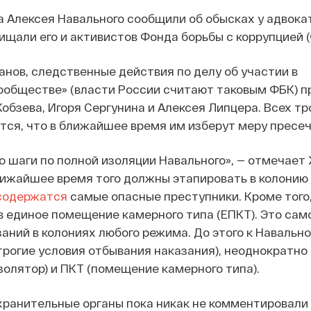
 Алексея Навального сообщили об обысках у адвока
ищали его и активистов Фонда борьбы с коррупцией (
нов, следственные действия по делу об участии в
ообществе» (власти России считают таковым ФБК) п
обзева, Игоря Сергунина и Алексея Липцера. Всех т
тся, что в ближайшее время им изберут меру пресеч
то шаги по полной изоляции Навального», — отмечает
лижайшее время того должны этапировать в колонию
содержатся
самые опасные преступники. Кроме того
в единое помещение камерного типа (ЕПКТ). Это сам
аний в колониях любого режима. До этого к Навальн
рогие условия отбывания наказания), неоднократно
лятор) и ПКТ (помещение камерного типа).
ранительные органы пока никак не комментировали 