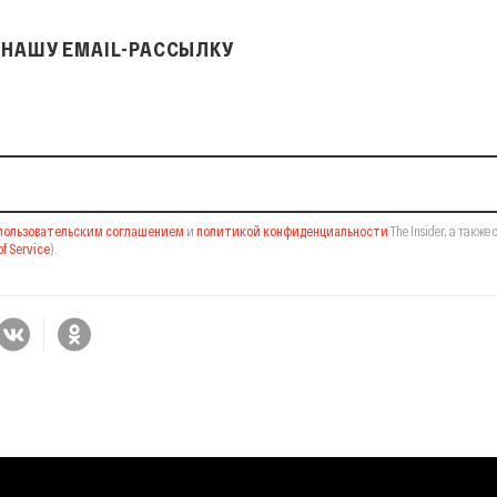
НАШУ EMAIL-РАССЫЛКУ
il-рассылку
пользовательским соглашением
и
политикой конфиденциальности
The Insider,
а также 
f Service
).