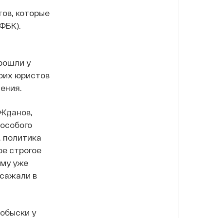
тов, которые
ФБК).
рошли у
роих юристов
ения.
 Жданов,
 особого
, политика
ое строгое
ому уже
 сажали в
обыски у