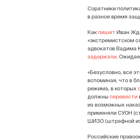
Соратники политика
в разное время защ
Как
пишет
Иван Жда
«экстремистском с
адвокатов Вадима К
задержали
. Ожидае
«Безусловно, все э
вспоминая, что в б
режима, в которых
должны
перевести
из возможных наказ
применяли СУОН (ст
ШИЗО (штрафной изо
Российские правоох