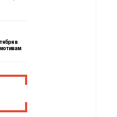
тября в
 мотивам