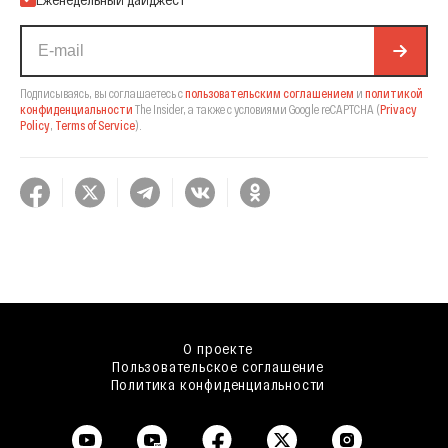
Подписываясь, вы соглашаетесь с
пользовательским соглашением
и
политикой
конфиденциальности
The Insider,
а также с условиями Google reCAPTCHA
(
Privacy
Policy
,
Terms of Service
).
О проекте
Пользовательское соглашение
Политика конфиденциальности