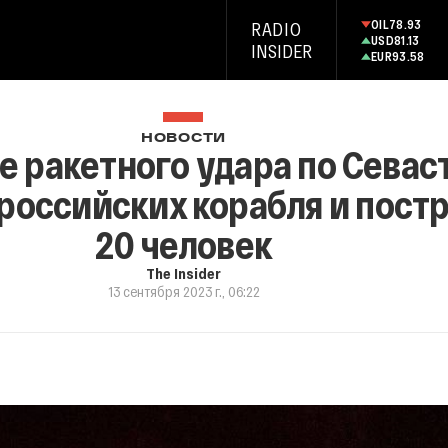
OIL
78.93
RADIO
USD
81.13
INSIDER
EUR
93.58
НОВОСТИ
те ракетного удара по Сева
российских корабля и пост
20 человек
The Insider
13 сентября 2023 г., 06:22