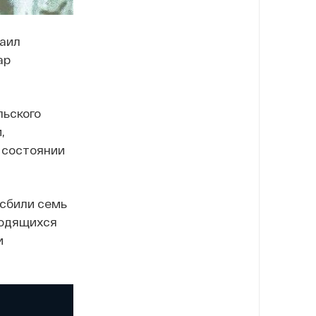
хаил
ар
льского
,
в состоянии
 сбили семь
ходящихся
и