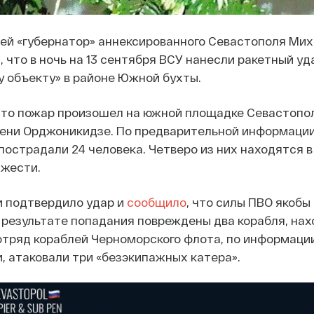
ей «губернатор» аннексированного Севастополя Ми
л
, что в ночь на 13 сентября ВСУ нанесли ракетный уд
 объекту» в районе Южной бухты.
что пожар произошел на южной площадке Севастопо
мени Орджоникидзе. По предварительной информации
 пострадали 24 человека. Четверо из них находятся 
яжести.
 подтвердило удар и
сообщило
, что силы ПВО якобы
 в результате попадания повреждены два корабля, на
отряд кораблей Черноморского флота, по информаци
 атаковали три «безэкипажных катера».