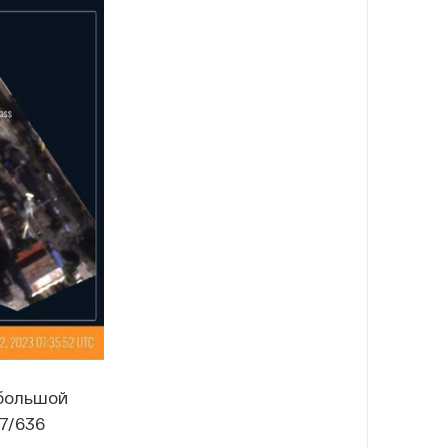
 большой
7/636