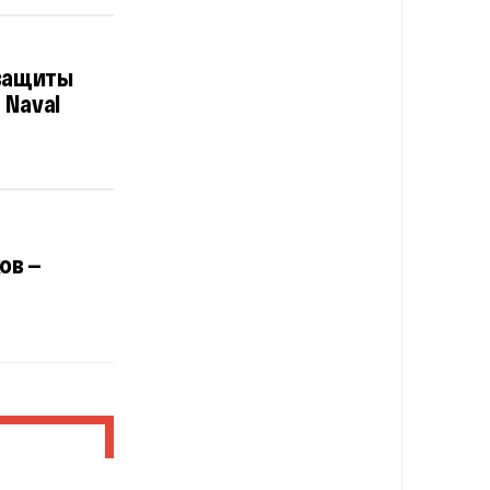
 защиты
 Naval
ов —