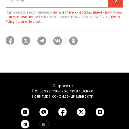
Подписываясь, вы соглашаетесь с
пользовательским соглашением
и
политикой
конфиденциальности
The Insider,
а также с условиями Google reCAPTCHA
(
Privacy
Policy
,
Terms of Service
).
О проекте
Пользовательское соглашение
Политика конфиденциальности
18+