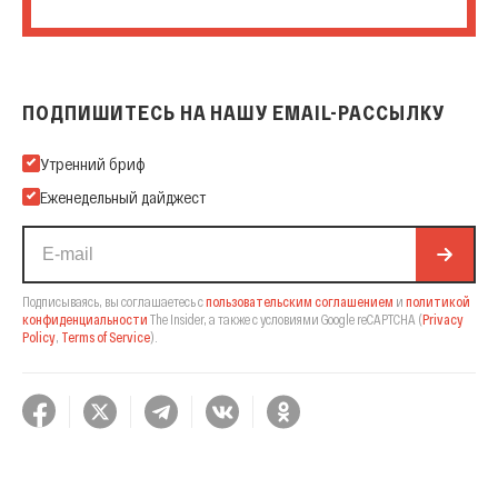
ПОДПИШИТЕСЬ НА НАШУ EMAIL-РАССЫЛКУ
Подпишитесь на нашу Email-рассылку
Утренний бриф
Еженедельный дайджест
Подписываясь, вы соглашаетесь с
пользовательским соглашением
и
политикой
конфиденциальности
The Insider,
а также с условиями Google reCAPTCHA
(
Privacy
Policy
,
Terms of Service
).