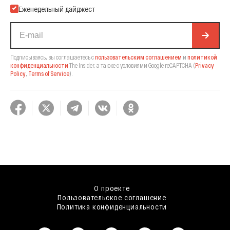
Еженедельный дайджест
Подписываясь, вы соглашаетесь с
пользовательским соглашением
и
политикой
конфиденциальности
The Insider,
а также с условиями Google reCAPTCHA
(
Privacy
Policy
,
Terms of Service
).
О проекте
Пользовательское соглашение
Политика конфиденциальности