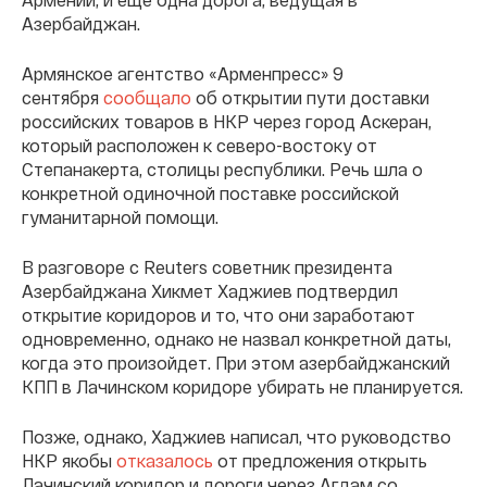
Азербайджан.
Армянское агентство «Арменпресс» 9
сентября
сообщало
об открытии пути доставки
российских товаров в НКР через город Аскеран,
который расположен к северо-востоку от
Степанакерта, столицы республики. Речь шла о
конкретной одиночной поставке российской
гуманитарной помощи.
В разговоре с Reuters советник президента
Азербайджана Хикмет Хаджиев подтвердил
открытие коридоров и то, что они заработают
одновременно, однако не назвал конкретной даты,
когда это произойдет. При этом азербайджанский
КПП в Лачинском коридоре убирать не планируется.
Позже, однако, Хаджиев написал, что руководство
НКР якобы
отказалось
от предложения открыть
Лачинский коридор и дороги через Агдам со