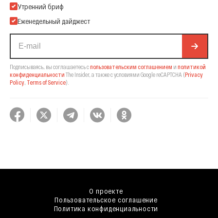
Подпишитесь на нашу Email-рассылку
Утренний бриф
Еженедельный дайджест
Подписываясь, вы соглашаетесь с
пользовательским соглашением
и
политикой
конфиденциальности
The Insider,
а также с условиями Google reCAPTCHA
(
Privacy
Policy
,
Terms of Service
).
О проекте
Пользовательское соглашение
Политика конфиденциальности