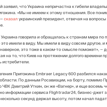
 заявил, что Украина непричастна к гибели владель
игожина. «Мы не имеем к этому отношения. Все пони
 —
сказал
украинский президент, отвечая на вопросы
е.
а Украина говорила и обращалась к странам мира по 
 это имели в виду. Мы имели в виду совсем другое, и
 наверное, это тоже в каком-то смысле поможет», — 
ая на то, что Киев на протяжении долгого времени п
ь истребители.
гения Пригожина Embraer Legacy 600 разбился накан
й области. По данным Росавиации, на борту, помимо П
 ЧВК Дмитрий Уткин, он же «Вагнер», и еще восемь ч
сно информации сервиса Flightradar24, бизнес-джет з
, несколько секунд держал высоту, потом начал падат