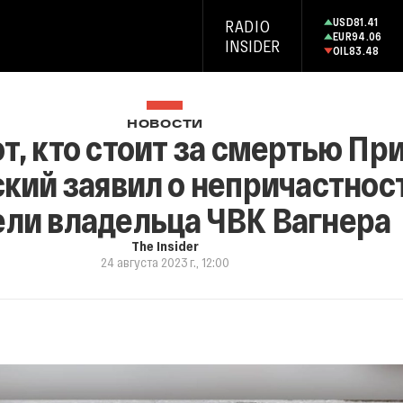
USD
81.41
RADIO
EUR
94.06
INSIDER
OIL
83.48
НОВОСТИ
т, кто стоит за смертью Пр
кий заявил о непричастнос
ели владельца ЧВК Вагнера
The Insider
24 августа 2023 г., 12:00