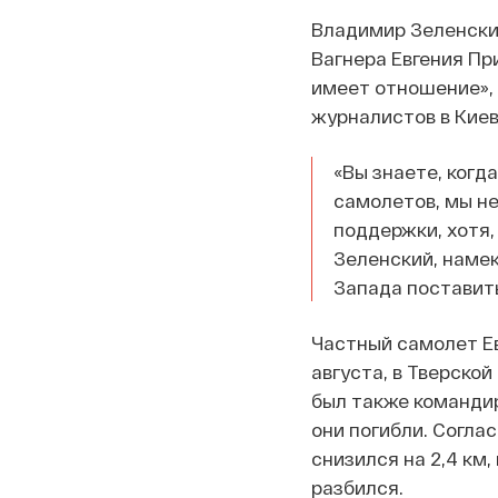
Владимир Зеленский
Вагнера Евгения Пр
имеет отношение»,
журналистов в Киев
«Вы знаете, когд
самолетов, мы не
поддержки, хотя,
Зеленский, намек
Запада поставит
Частный самолет Ев
августа, в Тверско
был также командир
они погибли. Согла
снизился на 2,4 км
разбился.