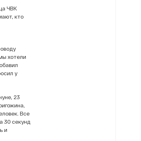
ца ЧВК
мают, кто
поводу
 мы хотели
добавил
росил у
уне, 23
ригожина,
еловек. Все
а 30 секунд
ь и