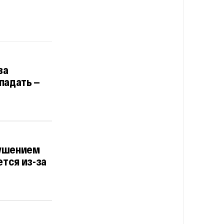
за
падать —
рушением
ется из-за