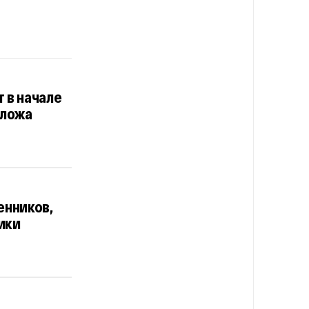
 в начале
оложа
енников,
ики