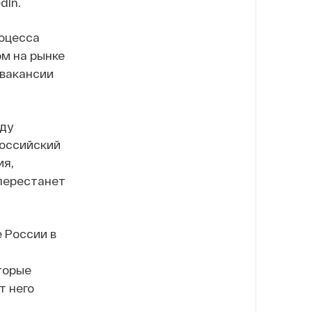
dIn.
оцесса
ом на рынке
 вакансии
ду
Российский
ия,
 перестанет
 России в
торые
т него