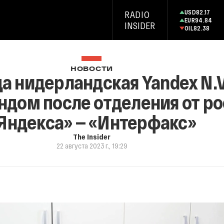
USD
82.17
RADIO
EUR
94.84
INSIDER
OIL
82.38
НОВОСТИ
да нидерландская Yandex N.V
ндом после отделения от р
Яндекса» — «Интерфакс»
The Insider
22 августа 2023 г., 19:29