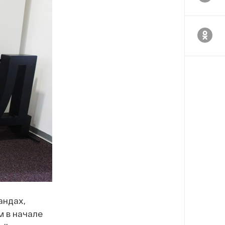
андах,
м в начале