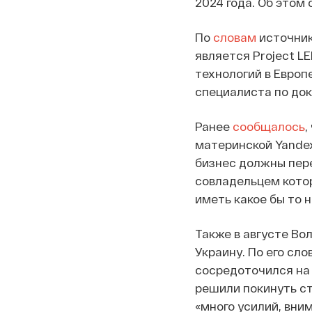
2024 года. Об этом
По
словам
источник
является Project L
технологий в Европ
специалиста по до
Ранее
сообщалось
,
материнской Yandex
бизнес должны пере
совладельцем котор
иметь какое бы то 
Также в августе Во
Украину. По его сло
сосредоточился на
решили покинуть ст
«много усилий, вни