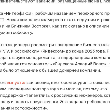
 свидетельствуют вакансии, размещенные ею на Linke
а «Интерфакса», рабочим названием переходного пр
EFT. Новая компания «намерена стать ведущим игрок
е и на Ближнем Востоке», как это сказано в описании
кументообороту.
 что акционеры рассмотрят разделение бизнеса меж
 N.V. и российским «Яндексом» до конца 2023 года. 
дать в руки менеджмента, а нидерландская компан
ой является основатель «Яндекса» Аркадий Волож,
ни было отношение к бывшей дочерней компании.
лож
выпустил
заявление, в котором осудил вторжение
вам, последние полтора года он молчал, потому что
 поддержке «талантливых российских инженеров, ко
рану и начать новую жизнь». Эта задача требовала о
мания и осторожности».