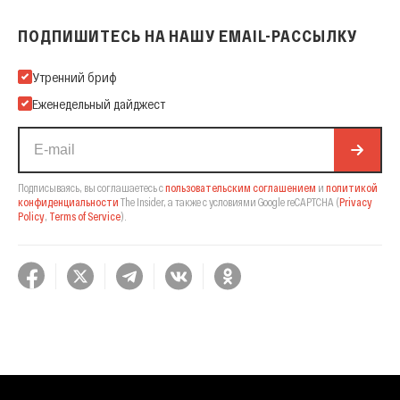
ПОДПИШИТЕСЬ НА НАШУ EMAIL-РАССЫЛКУ
Подпишитесь на нашу Email-рассылку
Утренний бриф
Еженедельный дайджест
Подписываясь, вы соглашаетесь с
пользовательским соглашением
и
политикой
конфиденциальности
The Insider,
а также с условиями Google reCAPTCHA
(
Privacy
Policy
,
Terms of Service
).