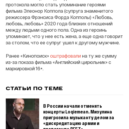
протокола могло стать упоминание героями
фильма Элеонор Коппола (супруга знаменитого
режиссера Фрэнсиса Форда Копполы) «Любовь,
любовь, любовь» 2020 года близких отношений
между людьми одного пола. Одна из героинь
упоминает, что у нее есть жена, а еще одна говорит
за столом, что ее супруг ушел к другому мужчине.
Ранее «Кинопоиск»
оштрафовали
на ту же сумму
из-за показа фильма «Английский цирюльник» с
маркировкой 16+.
СТАТЬИ ПО ТЕМЕ
В России начали отменять
концерты Loqiemean. Мизулина
пригрозила музыканту делом за
«дискредитацию армии и
пропаганду ЛГБТ»