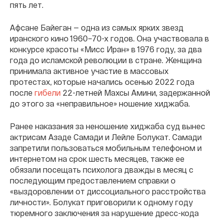
пять лет.
Афсане Байеган — одна из самых ярких звезд
иранского кино 1960–70-х годов. Она участвовала в
конкурсе красоты «Мисс Иран» в 1976 году, за два
года до исламской революции в стране. Женщина
принимала активное участие в массовых
протестах, которые начались осенью 2022 года
после
гибели
22-летней Махсы Амини, задержанной
до этого за «неправильное» ношение хиджаба.
Ранее наказания за неношение хиджаба суд вынес
актрисам Азаде Самади и Лейле Болукат. Самади
запретили пользоваться мобильным телефоном и
интернетом на срок шесть месяцев, также ее
обязали посещать психолога дважды в месяц с
последующим предоставлением справки о
«выздоровлении от диссоциального расстройства
личности». Болукат приговорили к одному году
тюремного заключения за нарушение дресс-кода