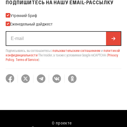
ПОДПИШИТЕСЬ НА НАШУ EMAIL-РАССЫЛКУ
Подпишитесь на нашу Email-рассылку
Утренний бриф
Еженедельный дайджест
Подписываясь, вы соглашаетесь с
пользовательским соглашением
и
политикой
конфиденциальности
The Insider,
а также с условиями Google reCAPTCHA
(
Privacy
Policy
,
Terms of Service
).
О проекте