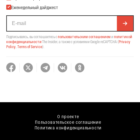
Еженедельный дайджест
Подписываясь, вы соглашаетесь с
пользовательским соглашением
и
политикой
конфиденциальности
The Insider,
а также с условиями Google reCAPTCHA
(
Privacy
Policy
,
Terms of Service
).
О проекте
Пользовательское соглашение
Политика конфиденциальности