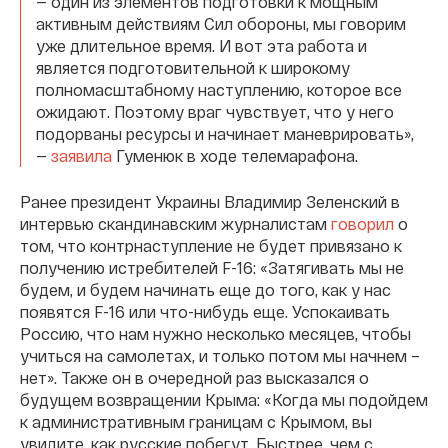
— один из элементов подготовки к мощным
активным действиям Сил обороны, мы говорим
уже длительное время. И вот эта работа и
является подготовительной к широкому
полномасштабному наступлению, которое все
ожидают. Поэтому враг чувствует, что у него
подорваны ресурсы и начинает маневрировать»,
—
заявила
Гуменюк в ходе телемарафона.
Ранее президент Украины Владимир Зеленский в
интервью скандинавским журналистам
говорил
о
том, что контрнаступление не будет привязано к
получению истребителей F-16: «Затягивать мы не
будем, и будем начинать еще до того, как у нас
появятся F-16 или что-нибудь еще. Успокаивать
Россию, что нам нужно несколько месяцев, чтобы
учиться на самолетах, и только потом мы начнем –
нет». Также он в очередной раз высказался о
будущем возвращении Крыма: «Когда мы подойдем
к административным границам с Крымом, вы
увидите, как русские побегут. Быстрее, чем с