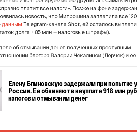
справно платит все налоги». Позже на фоне задержа
оявилась новость, что Митрошина заплатила все 120
о
данным
Telegram-канала Shot, ей осталось выплати
таток долга + 85 млн — налоговые штрафы).
 дело об отмывании денег, полученных преступным
отношении блогера Валерии Чекалиной (Лерчек) и ее
Елену Блиновскую задержали при попытке у
России. Ее обвиняют в неуплате 918 млн ру
налогов и отмывании денег