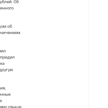
ублей. Об
енного
дом об
аничением
мил
упредил
 на
другую
ия,
енные
а
умму свыше