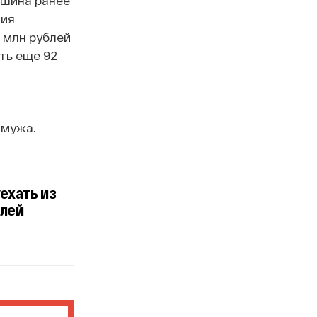
ния
 млн рублей
ть еще 92
 мужа.
ехать из
блей