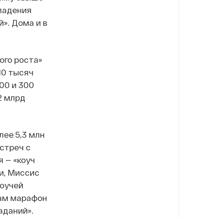
владения
». Дома и в
ого роста»
10 тысяч
00 и 300
2 млрд
лее 5,3 млн
стреч с
 — «коуч
и, Миссис
коучей
Сам марафон
аданий».