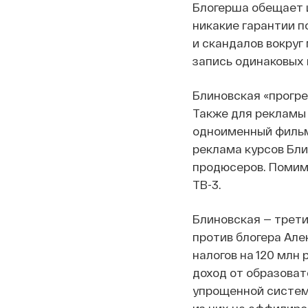
Блогерша обещает 
никакие гарантии п
и скандалов вокруг
запись одинаковых 
Блиновская «прогре
Также для рекламы 
одноименный фильм 
реклама курсов Бли
продюсеров. Помимо
ТВ-3.
Блиновская — трети
против блогера Ал
налогов на 120 млн
доход от образоват
упрощенной системы
из них на аффилир