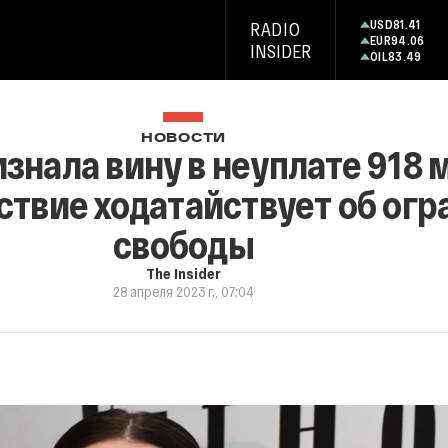
USD
81.41
RADIO
EUR
94.06
INSIDER
OIL
83.49
НОВОСТИ
знала вину в неуплате 918 
дствие ходатайствует об ог
свободы
The Insider
28 апреля 2023 г., 07:04