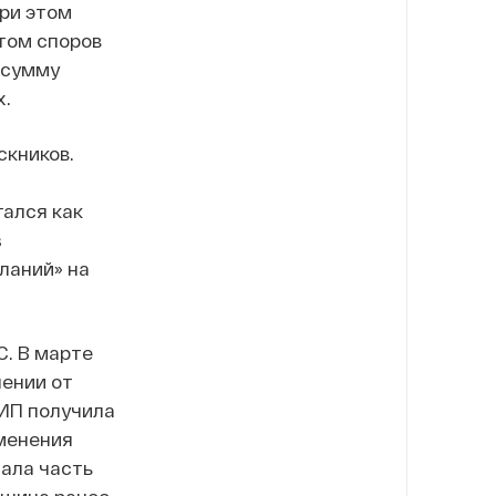
ри этом
том споров
 сумму
х.
скников.
ался как
з
ланий» на
С. В марте
нении от
 ИП получила
именения
ала часть
ошина ранее