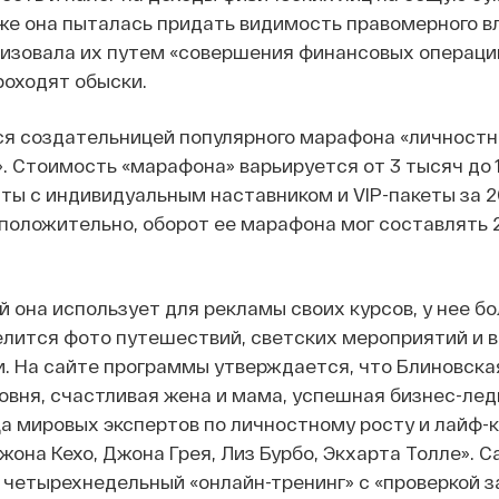
кже она пыталась придать видимость правомерного 
изовала их путем «совершения финансовых операций
роходят обыски.
ся создательницей популярного марафона «личностн
 Стоимость «марафона» варьируется от 3 тысяч до 
нты с индивидуальным наставником и VIP-пакеты за 2
положительно, оборот ее марафона мог составлять 
й она использует для рекламы своих курсов, у нее бо
елится фото путешествий, светских мероприятий и в
 На сайте программы утверждается, что Блиновская
вня, счастливая жена и мама, успешная бизнес-лед
ца мировых экспертов по личностному росту и лайф-
жона Кехо, Джона Грея, Лиз Бурбо, Экхарта Толле». 
 четырехнедельный «онлайн-тренинг» с «проверкой з