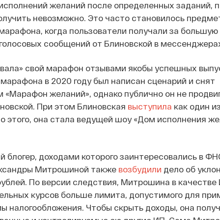
исполнений желаний после определенных заданий, п
олучить невозможно. Это часто становилось предме
 марафона, когда пользователи получали за большую
голосовых сообщений от Блиновской в мессенджера
вала» свой марафон отзывами якобы успешных выпу
марафона в 2020 году был написан сценарий и снят
«Марафон желаний», однако публично он не продвиг
новской. При этом Блиновская
выступила
как один и
 этого, она стала ведущей шоу «Дом исполнения же
й блогер, доходами которого заинтересовались в ФН
ександры Митрошиной также
возбудили
дело об укло
 рублей. По версии следствия, Митрошина в качестве
ельных курсов больше лимита, допустимого для пр
 налогообложения. Чтобы скрыть доходы, она получ
ованные и контролируемые ею другие ИП. Сама Митр