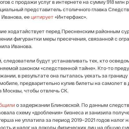
огов с продажи услуг в интернете на сумму 918 млн р
циальный представитель столичного главка Следств
 Иванова, ее
цитирует
«Интерфакс».
вие ходатайствует перед Пресненским районным су
шении фигурантки меры пресечения, связанной с огр
нила Иванова.
, следователи будут устанавливать тех, кто осведо
няемой законом «следственной тайне». Кто-то пред
жании, в результате она пыталась уехать за границу
обиле, предварительно купив билеты на самолет в 
з Москвы, чтобы отвлечь СК.
бщили
о задержании Блиновской. По данным следств
овала схему «дробления» бизнеса и занизила получ
герша не уплатила за период 2019–2021 годов налог н
ость и налог на доходы физических лиц на общую с