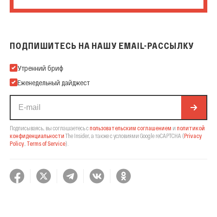
ПОДПИШИТЕСЬ НА НАШУ EMAIL-РАССЫЛКУ
Подпишитесь на нашу Email-рассылку
Утренний бриф
Еженедельный дайджест
Подписываясь, вы соглашаетесь с
пользовательским соглашением
и
политикой
конфиденциальности
The Insider,
а также с условиями Google reCAPTCHA
(
Privacy
Policy
,
Terms of Service
).