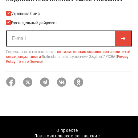
Подпишитесь на нашу Email-рассылку
Утренний бриф
Еженедельный дайджест
Подписываясь, вы соглашаетесь с
пользовательским соглашением
и
политикой
конфиденциальности
The Insider,
а также с условиями Google reCAPTCHA
(
Privacy
Policy
,
Terms of Service
).
О проекте
Пользовательское соглашение