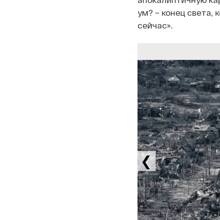
ум? – конец света, 
сейчас».
❮