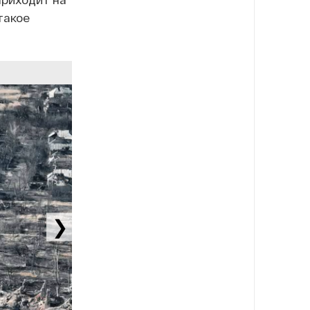
такое
❯