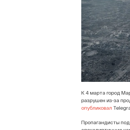
К 4 марта город Ма
разрушен из-за про
опубликовал
Telegr
Пропагандисты под
апокалиптичную кар