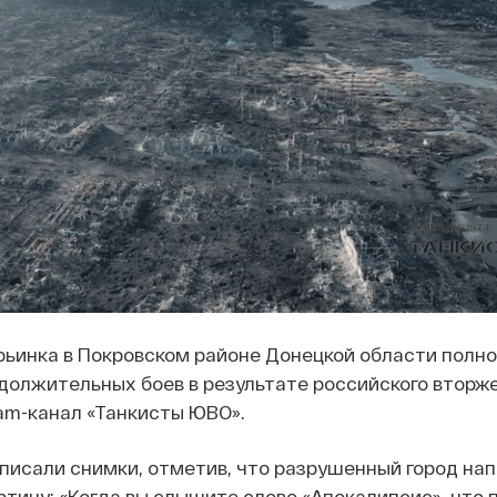
рьинка в Покровском районе Донецкой области полн
должительных боев в результате российского вторж
am-канал «Танкисты ЮВО».
писали снимки, отметив, что разрушенный город на
тину: «Когда вы слышите слово «Апокалипсис», что 