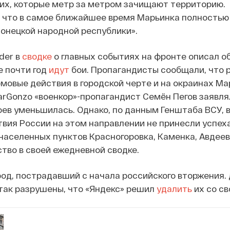
х, которые метр за метром зачищают территорию.
 что в самое ближайшее время Марьинка полностью
Донецкой народной республики».
der в
сводке
о главных событиях на фронте описал о
е почти год
идут
бои. Пропагандисты сообщали, что 
овые действия в городской черте и на окраинах Ма
rGonzo «военкор»-пропагандист Семён Пегов заявлял
ев уменьшилась. Однако, по данным Генштаба ВСУ, 
ия России на этом направлении не принесли успеха
населенных пунктов Красногоровка, Каменка, Авдеев
тво в своей ежедневной сводке.
род, пострадавший с начала российского вторжения.
так разрушены, что «Яндекс» решил
удалить
их со св