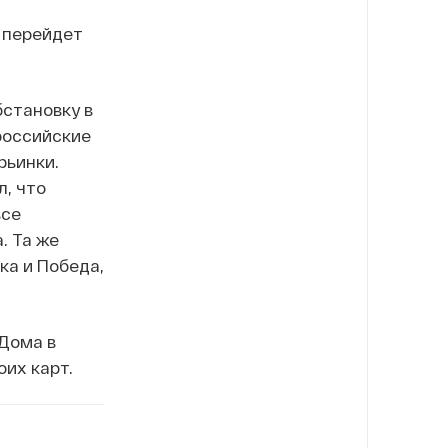
 перейдет
бстановку в
российские
рьинки.
, что
все
. Та же
ка и Победа,
 Дома в
оих карт.