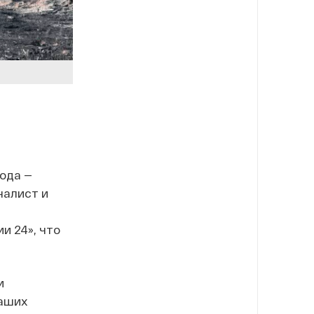
ода —
налист и
и 24», что
и
наших