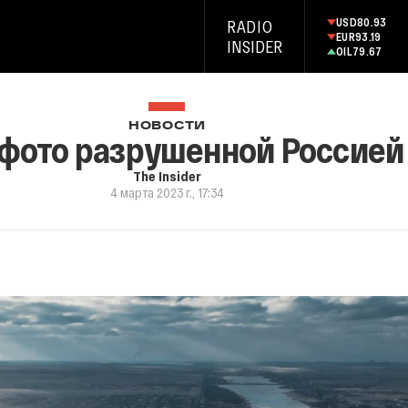
USD
80.93
RADIO
EUR
93.19
INSIDER
OIL
79.67
НОВОСТИ
фото разрушенной Россией
The Insider
4 марта 2023 г., 17:34