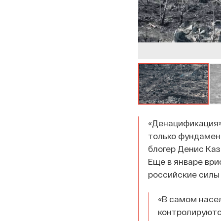
«Денацификация»
только фундамент
блогер Денис Каз
Еще в январе вр
российские силы 
«В самом насе
контролируютс