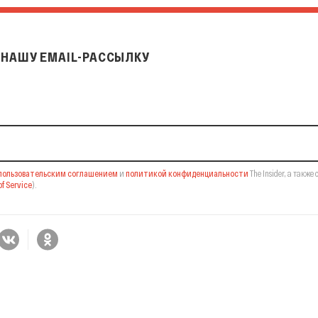
НАШУ EMAIL-РАССЫЛКУ
il-рассылку
пользовательским соглашением
и
политикой конфиденциальности
The Insider,
а также 
f Service
).