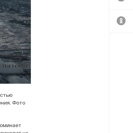
остью
ения. Фото
поминает
приходит на