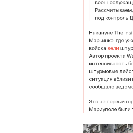
военнослужащи
Рассчитываем,
под контроль 
Накануне The Insi
Марьинке, где уж
войска
вели
штурм
Автор проекта Wa
интенсивность бо
штурмовые действ
ситуация вблизи 
сообщало ведомс
Это не первый го
Мариуполе были 