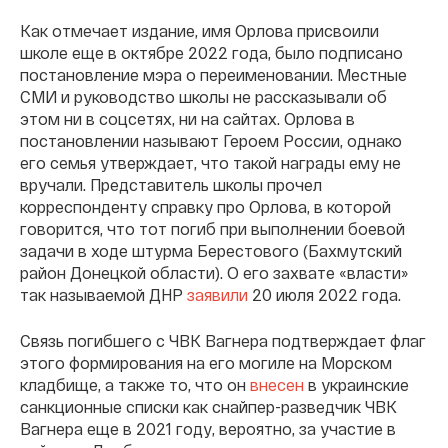
Как отмечает издание, имя Орлова присвоили
школе еще в октябре 2022 года, было подписано
постановление мэра о переименовании. Местные
СМИ и руководство школы не рассказывали об
этом ни в соцсетях, ни на сайтах. Орлова в
постановлении называют Героем России, однако
его семья утверждает, что такой награды ему не
вручали. Представитель школы прочел
корреспонденту справку про Орлова, в которой
говорится, что тот погиб при выполнении боевой
задачи в ходе штурма Берестового (Бахмутский
район Донецкой области). О его захвате «власти»
так называемой ДНР
заявили
20 июля 2022 года.
Связь погибшего с ЧВК Вагнера подтверждает флаг
этого формирования на его могиле на Морском
кладбище, а также то, что он
внесен
в украинские
санкционные списки как снайпер-разведчик ЧВК
Вагнера еще в 2021 году, вероятно, за участие в