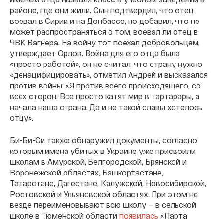
районе, где они жили. Сын подтвердил, что отец
воевал в Сирии и на Донбассе, но добавил, что не
может распространяться о том, воевал ли отец в
ЧВК Вагнера. На войну тот поехал добровольцем,
утверждает Орлов. Война для его отца была
«просто работой», он не считал, что страну нужно
«денацифицировать», отметил Андрей и высказался
против войны: «Я против всего происходящего, со
всех сторон. Все просто катят мир в тартарары, а
начала наша страна. Да и не такой славы хотелось
отцу».
Би-Би-Си также обнаружил документы, согласно
которым имена убитых в Украине уже присвоили
школам в Амурской, Белгородской, Брянской и
Воронежской областях, Башкортастане,
Татарстане, Дагестане, Калужской, Новосибирской,
Ростовской и Ульяновской областях. При этом не
везде переименовывают всю школу — в сельской
школе в Тюменской области
появилась
«Парта