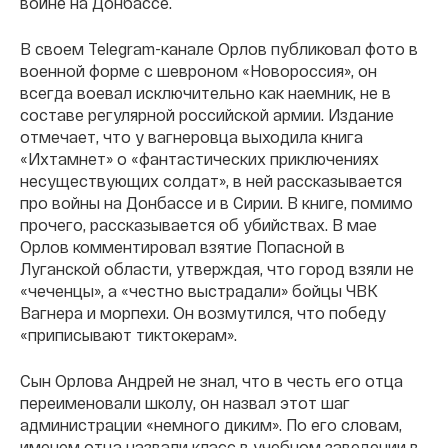
войне на Донбассе.
В своем Telegram-канале Орлов публиковал фото в
военной форме с шевроном «Новороссия», он
всегда воевал исключительно как наемник, не в
составе регулярной российской армии. Издание
отмечает, что у вагнеровца выходила книга
«Ихтамнет» о «фантастических приключениях
несуществующих солдат», в ней рассказывается
про войны на Донбассе и в Сирии. В книге, помимо
прочего, рассказывается об убийствах. В мае
Орлов комментировал взятие Попасной в
Луганской области, утверждая, что город взяли не
«чеченцы», а «честно выстрадали» бойцы ЧВК
Вагнера и морпехи. Он возмутился, что победу
«приписывают тиктокерам».
Сын Орлова Андрей не знал, что в честь его отца
переименовали школу, он назвал этот шаг
администрации «немного диким». По его словам,
именем отца назвали класс в учебном заведении в