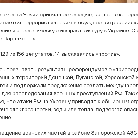
ламента Чехии приняла резолюцию, согласно которо
изнается террористическим и осуждаются российски
ние и энергетическую инфраструктуру в Украине. 
е Парламента.
129 из 156 депутатов, 14 высказались «против».
сь признавать результаты референдумов о «присоед
анных территорий Донецкой, Луганской, Херсонской 
тей и поддержали предложение создать междунаро
 для расследования военных преступлений РФ. Такж
я, что атаки РФ на Украину приводят к обширным о
аче электроэнергии, воды или тепла, подвергая опас
ение.
мещение воинских частей в районе Запорожской АЭС