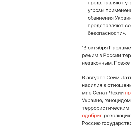
представляют угр
угрозы применен
обвинения Украи
представляют со
безопасности».
13 октября Парлам
режим в России тер
незаконным. Позже
В августе Сейм Ла
насилия в отношени
мае Сенат Чехии
пр
Украине, геноцидом
террористическим г
одобрил
резолюцию,
Россию государств