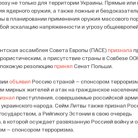
озу не только для территории Украины. Прямые или
ия ядерного оружия, а также ложные и бездоказател
ны в планировании применения оружия массового п
бой эскалацию напряженности и угрозу общеевропе
ентская ассамблея Совета Европы (ПАСЕ)
признала
п
рористическим, а присутствие страны в Совбезе ОО
 похожую резолюцию
принял
Сенат Польши.
твии
объявил
Россию страной — спонсором терроризм
и мирных жителей и атак на гражданское население
изнал
преступления, совершаемые российской арми
 украинского народа. Сейм Литвы также признал Ро
осударством, а Рийгикогу Эстонии в свою очередь
 в которой осуждает развязанную Россией войну и 
ом — спонсором терроризма.