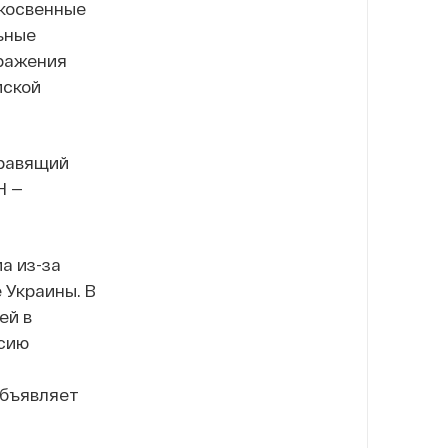
 косвенные
ьные
оражения
йской
равящий
Н —
а из-за
 Украины. В
ей в
ссию
объявляет