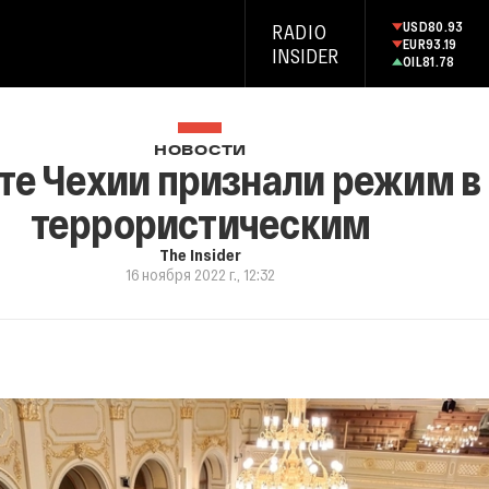
USD
80.93
RADIO
EUR
93.19
INSIDER
OIL
81.78
НОВОСТИ
те Чехии признали режим в
террористическим
The Insider
16 ноября 2022 г., 12:32