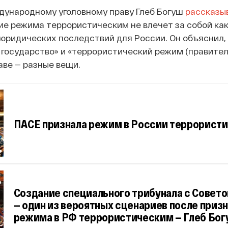
дународному уголовному праву Глеб Богуш
рассказы
ание режима террористическим не влечет за собой как
юридических последствий для России. Он объяснил,
государство» и «террористический режим (правитель
ве — разные вещи.
ПАСЕ признала режим в России террорист
Создание специального трибунала с Совет
— один из вероятных сценариев после приз
режима в РФ террористическим — Глеб Бо