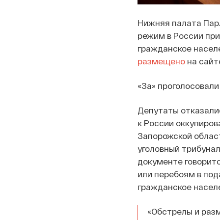
Нижняя палата Пар
режим в России пр
гражданское населе
размещено
на сайт
«За» проголосовали 
Депутаты отказали
к России оккупиров
Запорожской облас
уголовный трибунал
документе говоритс
или перебоям в под
гражданское насел
«Обстрелы и раз