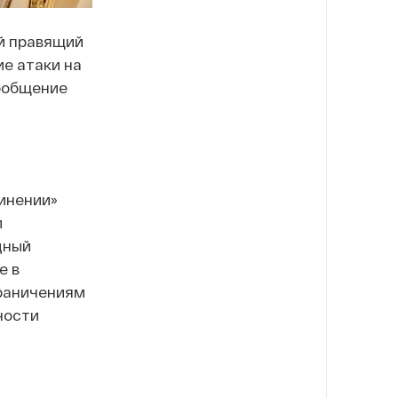
й правящий
е атаки на
Сообщение
инении»
и
дный
е в
граничениям
ности