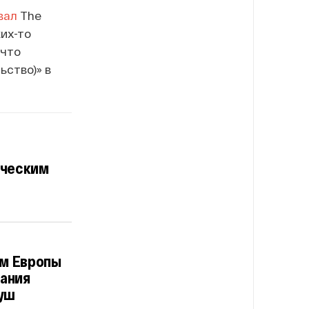
вал
The
их-то
 что
ство)» в
ическим
ом Европы
нания
гуш