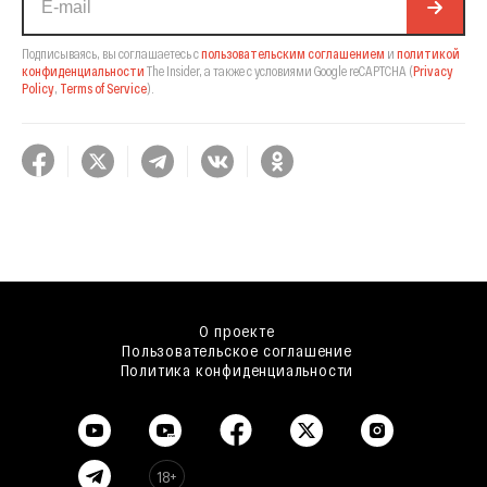
Подписываясь, вы соглашаетесь с
пользовательским соглашением
и
политикой
конфиденциальности
The Insider,
а также с условиями Google reCAPTCHA
(
Privacy
Policy
,
Terms of Service
).
О проекте
Пользовательское соглашение
Политика конфиденциальности
18+