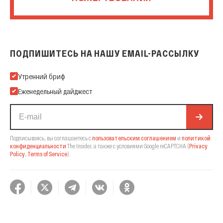
ПОДПИШИТЕСЬ НА НАШУ EMAIL-РАССЫЛКУ
Подпишитесь на нашу Email-рассылку
Утренний бриф
Еженедельный дайджест
Подписываясь, вы соглашаетесь с
пользовательским соглашением
и
политикой
конфиденциальности
The Insider,
а также с условиями Google reCAPTCHA
(
Privacy
Policy
,
Terms of Service
).