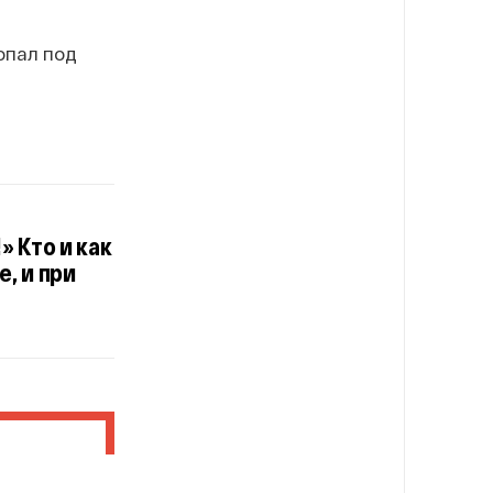
опал под
 Кто и как
, и при