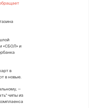
обращает
газина
ошлой
ии «СБОЛ» и
ербанка
карт в
т в новые.
альному, —
ть“ чипы из
ркомплаенса