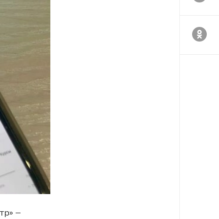
тр» —