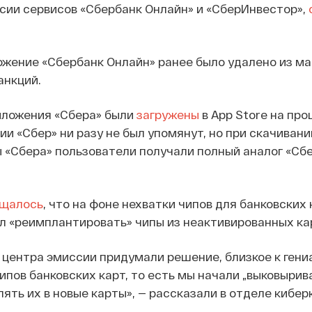
сии сервисов «Сбербанк Онлайн» и «СберИнвестор»,
жение «Сбербанк Онлайн» ранее было удалено из ма
анкций.
ложения «Сбера» были
загружены
в App Store на пр
ии «Сбер» ни разу не был упомянут, но при скачиван
 «Сбера» пользователи получали полный аналог «Сб
щалось
, что на фоне нехватки чипов для банковских 
л «реимплантировать» чипы из неактивированных кар
 центра эмиссии придумали решение, близкое к гени
пов банковских карт, то есть мы начали „выковырива
лять их в новые карты», — рассказали в отделе кибе