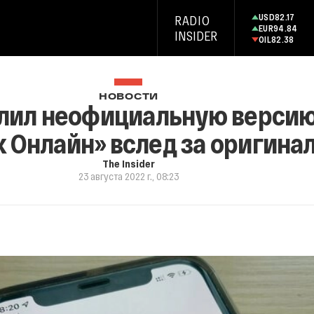
USD
82.17
RADIO
EUR
94.84
INSIDER
OIL
82.38
НОВОСТИ
алил неофициальную версию
 Онлайн» вслед за оригина
The Insider
23 августа 2022 г., 08:23