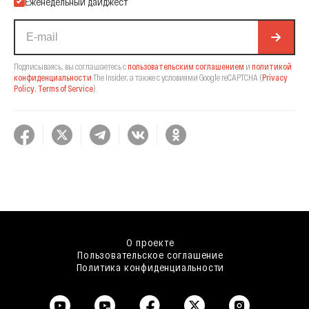
Еженедельный дайджест
Подписываясь, вы соглашаетесь с
пользовательским соглашением
и
политикой
конфиденциальности
The Insider,
а также с условиями Google reCAPTCHA
(
Privacy
Policy
,
Terms of Service
).
О проекте
Пользовательское соглашение
Политика конфиденциальности