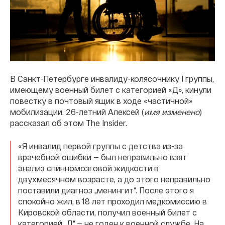
В Санкт-Петербурге инвалиду-колясочнику I группы,
имеющему военный билет с категорией «Д», кинули
повестку в почтовый ящик в ходе «частичной»
мобилизации. 26-летний Алексей (
имя изменено
)
рассказал об этом The Insider.
«Я инвалид первой группы с детства из-за
врачебной ошибки — был неправильно взят
анализ спинномозговой жидкости в
двухмесячном возрасте, а до этого неправильно
поставили диагноз „менингит“. После этого я
спокойно жил, в 18 лет проходил медкомиссию в
Кировской области, получил военный билет с
категорией „Д“ — не годен к военной службе. На