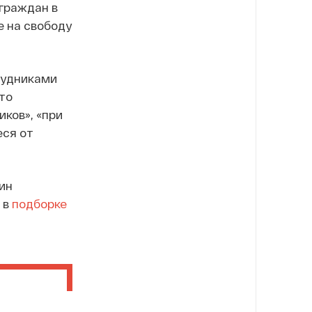
 граждан в
е на свободу
рудниками
то
ков», «при
еся от
ин
 в
подборке