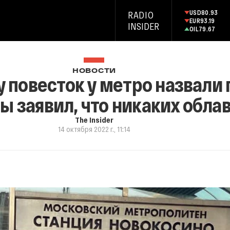
USD
80.93
RADIO
EUR
93.19
INSIDER
OIL
79.67
НОВОСТИ
у повесток у метро назвали
 заявил, что никаких облав
The Insider
14 октября 2022 г., 11:14