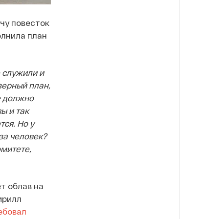
чу повесток
олнила план
 служили и
зерный план,
не должно
ы и так
ся. Но у
 за человек?
омитете,
т облав на
ирилл
ебовал