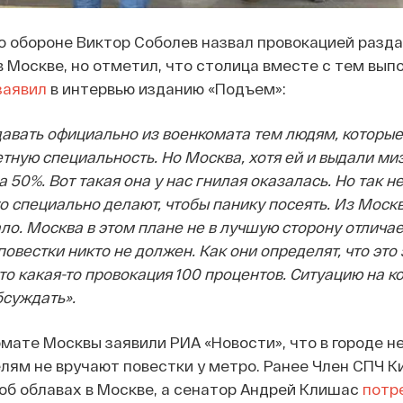
о обороне Виктор Соболев назвал провокацией разда
 Москве, но отметил, что столица вместе с тем вып
заявил
в интервью изданию «Подъем»:
авать официально из военкомата тем людям, которые
тную специальность. Но Москва, хотя ей и выдали ми
а 50%. Вот такая она у нас гнилая оказалась. Но так 
то специально делают, чтобы панику посеять. Из Москв
ло. Москва в этом плане не в лучшую сторону отличает
овестки никто не должен. Как они определят, что это
то какая-то провокация 100 процентов. Ситуацию на к
бсуждать».
мате Москвы заявили РИА «Новости», что в городе не
лям не вручают повестки у метро. Ранее Член СПЧ К
об облавах в Москве, а сенатор Андрей Клишас
потр