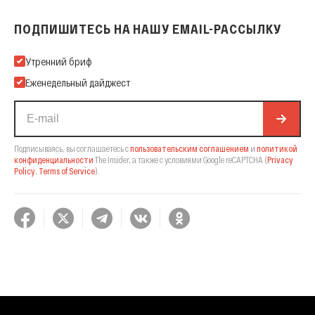
ПОДПИШИТЕСЬ НА НАШУ EMAIL-РАССЫЛКУ
Подпишитесь на нашу Email-рассылку
Утренний бриф
Еженедельный дайджест
Подписываясь, вы соглашаетесь с
пользовательским соглашением
и
политикой
конфиденциальности
The Insider,
а также с условиями Google reCAPTCHA
(
Privacy
Policy
,
Terms of Service
).