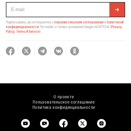
Подписываясь, вы соглашаетесь с
пользовательским соглашением
и
политикой
конфиденциальности
The Insider,
а также с условиями Google reCAPTCHA
(
Privacy
Policy
,
Terms of Service
).
О проекте
Пользовательское соглашение
Политика конфиденциальности