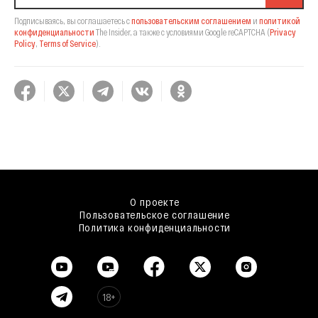
Подписываясь, вы соглашаетесь с
пользовательским соглашением
и
политикой
конфиденциальности
The Insider,
а также с условиями Google reCAPTCHA
(
Privacy
Policy
,
Terms of Service
).
О проекте
Пользовательское соглашение
Политика конфиденциальности
18+