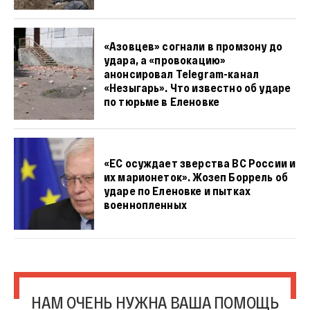
«Азовцев» согнали в промзону до
удара, а «провокацию»
анонсировал Telegram-канал
«Незыгарь». Что известно об ударе
по тюрьме в Еленовке
«ЕС осуждает зверства ВС России и
их марионеток». Жозеп Боррель об
ударе по Еленовке и пытках
военнопленных
НАМ ОЧЕНЬ НУЖНА ВАША ПОМОЩЬ