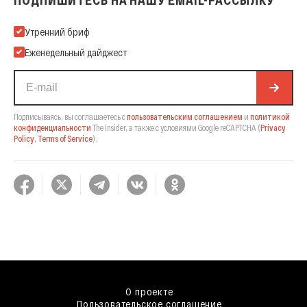
ПОДПИШИТЕСЬ НА НАШУ EMAIL-РАССЫЛКУ
Подпишитесь на нашу Email-рассылку
Утренний бриф
Еженедельный дайджест
Подписываясь, вы соглашаетесь с
пользовательским соглашением
и
политикой
конфиденциальности
The Insider,
а также с условиями Google reCAPTCHA
(
Privacy
Policy
,
Terms of Service
).
О проекте
Пользовательское соглашение