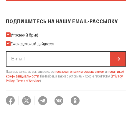
ПОДПИШИТЕСЬ НА НАШУ EMAIL-РАССЫЛКУ
Подпишитесь на нашу Email-рассылку
Утренний бриф
Еженедельный дайджест
Подписываясь, вы соглашаетесь с
пользовательским соглашением
и
политикой
конфиденциальности
The Insider,
а также с условиями Google reCAPTCHA
(
Privacy
Policy
,
Terms of Service
).