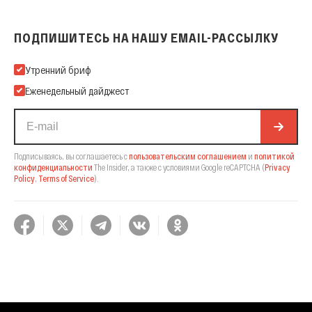
ПОДПИШИТЕСЬ НА НАШУ EMAIL-РАССЫЛКУ
Подпишитесь на нашу Email-рассылку
Утренний бриф
Еженедельный дайджест
Подписываясь, вы соглашаетесь с
пользовательским соглашением
и
политикой
конфиденциальности
The Insider,
а также с условиями Google reCAPTCHA
(
Privacy
Policy
,
Terms of Service
).