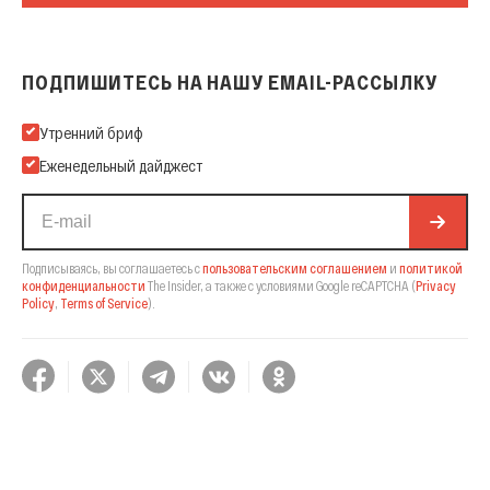
ПОДПИШИТЕСЬ НА НАШУ EMAIL-РАССЫЛКУ
Подпишитесь на нашу Email-рассылку
Утренний бриф
Еженедельный дайджест
Подписываясь, вы соглашаетесь с
пользовательским соглашением
и
политикой
конфиденциальности
The Insider,
а также с условиями Google reCAPTCHA
(
Privacy
Policy
,
Terms of Service
).