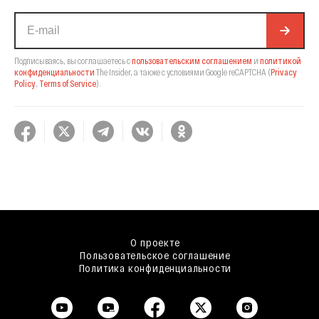
Подписываясь, вы соглашаетесь с
пользовательским соглашением
и
политикой
конфиденциальности
The Insider,
а также с условиями Google reCAPTCHA
(
Privacy
Policy
,
Terms of Service
).
О проекте
Пользовательское соглашение
Политика конфиденциальности