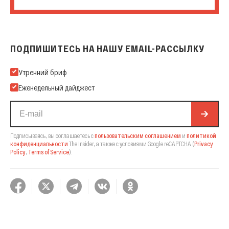
ПОДПИШИТЕСЬ НА НАШУ EMAIL-РАССЫЛКУ
Подпишитесь на нашу Email-рассылку
Утренний бриф
Еженедельный дайджест
Подписываясь, вы соглашаетесь с
пользовательским соглашением
и
политикой
конфиденциальности
The Insider,
а также с условиями Google reCAPTCHA
(
Privacy
Policy
,
Terms of Service
).