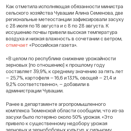
Как отметила исполняющая обязанности министра
сельского хозяйства Чувашии Алина Семенова, две
региональные метеостанции зафиксировали засуху
с 28 июля по 18 августа и с 8 по 28 августа. К
иссушению почвы привели высокая температура
воздуха и низкая влажность в сочетании с ветром,
отмечает
«Российская газета».
«В целом по республике снижение урожайности
зерновых [по отношению] к прошлому году
составляет 39,9%, к среднему значению за пять лет
— 25,7%, картофеля — 16,6 и 13,1%, овощей — 21,4 и
9,2% соответственно», — добавили в
администрации Чувашии.
Ранее в департаменте агропромышленного
комплекса Тюменской области сообщили, что из-за
засухи было потеряно около 50% урожая. «Это
привело к существенному недобору урожая
зерновых и зернобобовых культур, к сильному