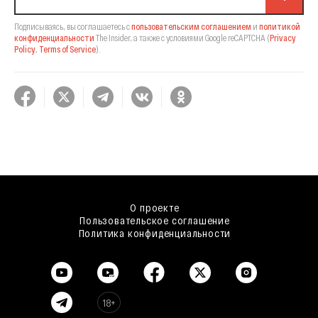
Подписываясь, вы соглашаетесь с
пользовательским соглашением
и
политикой
конфиденциальности
The Insider,
а также с условиями Google reCAPTCHA
(
Privacy
Policy
,
Terms of Service
).
О проекте
Пользовательское соглашение
Политика конфиденциальности
18+