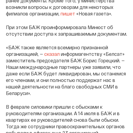
ранее документы. Кроме того, у министерства
возникли вопросы к договорам для некоторых
филиалов организации,
пишет
«Новая газета».
При этом БАЖ проинформировала Минюст об
отсутствии доступа к запрашиваемым документам.
«БАЖ также является всемирно признанной
организацией, —
сказал
информагентству «Белсат»
заместитель председателя БАЖ Борис Горецкий. —
Наши международные партнеры уже заявили, что
даже если БАЖ будет ликвидирован, мы останемся
его членами, и они полностью поддержат нас в
нашей деятельности на благо свободных СМИ в
Беларуси».
В феврале силовики пришли с обысками к
руководителям организации. А 14 июля в БАЖ и в
квартирах ее руководителей снова были обыски.
Тогда же сотрудники правоохранительных органов
побывали в офисах еще 23 организаций.