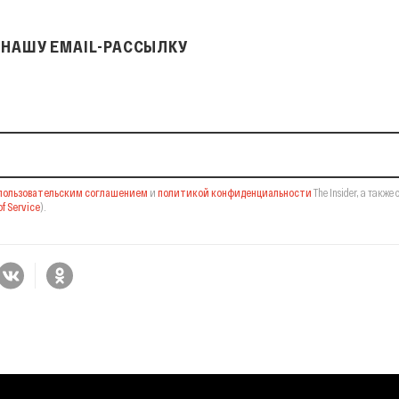
НАШУ EMAIL-РАССЫЛКУ
il-рассылку
пользовательским соглашением
и
политикой конфиденциальности
The Insider,
а также 
f Service
).