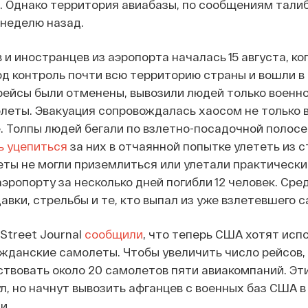
 Однако территория авиабазы, по сообщениям талиб
неделю назад.
 и иностранцев из аэропорта началась 15 августа, ко
од контроль почти всю территорию страны и вошли в 
ейсы были отменены, вывозили людей только военно
еты. Эвакуация сопровождалась хаосом не только в
е. Толпы людей бегали по взлетно-посадочной полосе
ь уцепиться
за них в отчаянной попытке улететь из с
еты не могли приземлиться или улетали практически
эропорту за несколько дней погибли 12 человек. Сре
авки, стрельбы и те, кто выпал из уже взлетевшего 
Street Journal
сообщили
, что теперь США хотят исп
ажданские самолеты. Чтобы увеличить число рейсов,
твовать около 20 самолетов пяти авиакомпаний. Эт
л, но начнут вывозить афганцев с военных баз США в
и.