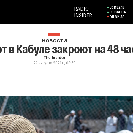
USD
82.17
RADIO
EUR
94.84
INSIDER
OIL
82.38
НОВОСТИ
т в Кабуле закроют на 48 ча
The Insider
22 августа 2021 г., 08:39