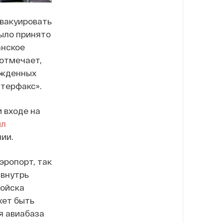
эвакуировать
было принято
анское
отмечает,
ужденных
терфакс».
и входе на
ил
ии.
эропорт, так
 внутрь
войска
жет быть
я авиабаза