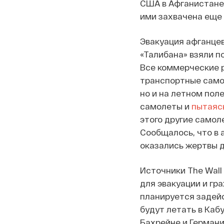
США в Афганистане.
ими захвачена еще 
Эвакуация афганцев
«Талибана» взяли п
Все коммерческие р
транспортные самол
но и на летном пол
самолеты и
пытаяс
этого другие самол
Сообщалось, что в а
оказались жертвы д
Источники The Wall 
для эвакуации и гр
планируется задейс
будут летать в Кабу
Бахрейне и Германи