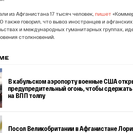
ли из Афганистана 17 тысяч человек,
пишет
«Коммер
 также говорил, что вывоз иностранцев и афганских
льствах и международных гуманитарных группах, ид
новения столкновений.
ЕМЕ
В кабульском аэропорту военные США откр
предупредительный огонь, чтобы сдержат
на ВПП толпу
Посол Великобритании в Афганистане Лори