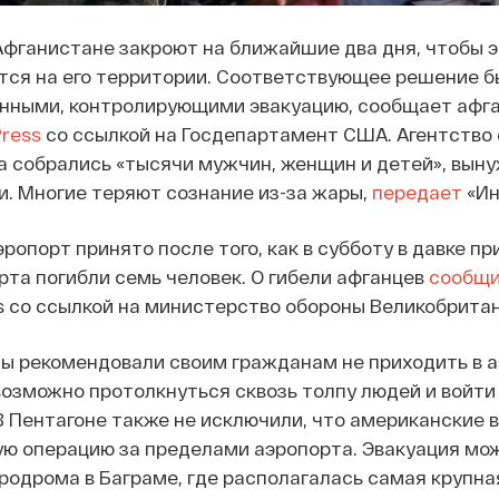
Афганистане закроют на ближайшие два дня, чтобы 
ится на его территории. Соответствующее решение 
нными, контролирующими эвакуацию, сообщает афг
ress
со ссылкой на Госдепартамент США. Агентство 
а собрались «тысячи мужчин, женщин и детей», вын
и. Многие теряют сознание из-за жары,
передает
«Ин
опорт принято после того, как в субботу в давке пр
та погибли семь человек. О гибели афганцев
сообщ
 со ссылкой на министерство обороны Великобритан
ы рекомендовали своим гражданам не приходить в а
возможно протолкнуться сквозь толпу людей и войти
В Пентагоне также не исключили, что американские 
ую операцию за пределами аэропорта. Эвакуация мо
эродрома в Баграме, где располагалась самая крупна