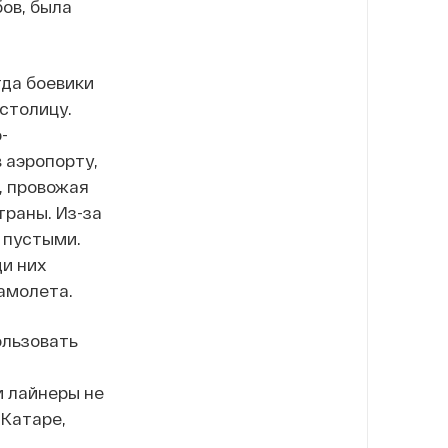
ов, была
гда боевики
столицу.
-
 аэропорту,
, провожая
траны. Из-за
 пустыми.
ди них
самолета.
ользовать
и лайнеры не
 Катаре,