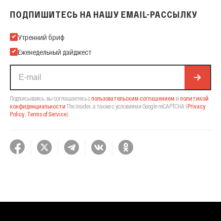
ПОДПИШИТЕСЬ НА НАШУ EMAIL-РАССЫЛКУ
Подпишитесь на нашу Email-рассылку
Утренний бриф
Еженедельный дайджест
Подписываясь, вы соглашаетесь с
пользовательским соглашением
и
политикой
конфиденциальности
The Insider,
а также с условиями Google reCAPTCHA
(
Privacy
Policy
,
Terms of Service
).