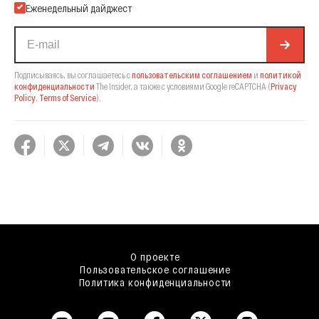
Еженедельный дайджест
Подписываясь, вы соглашаетесь с
пользовательским соглашением
и
политикой
конфиденциальности
The Insider,
а также с условиями Google reCAPTCHA
(
Privacy
Policy
,
Terms of Service
).
О проекте
Пользовательское соглашение
Политика конфиденциальности